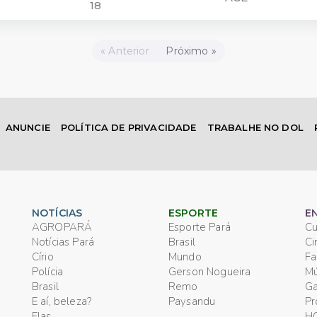
18
« Anterior
Próximo »
ANUNCIE
POLÍTICA DE PRIVACIDADE
TRABALHE NO DOL
NOTÍCIAS
ESPORTE
E
AGROPARÁ
Esporte Pará
Cu
Notícias Pará
Brasil
C
Círio
Mundo
F
Polícia
Gerson Nogueira
Mú
Brasil
Remo
G
E aí, beleza?
Paysandu
P
Elas
H