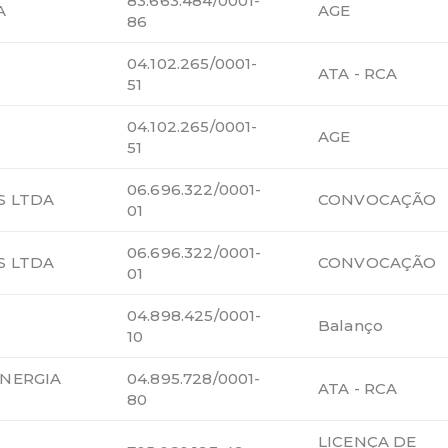
83.663.484/0001-
A
AGE
86
04.102.265/0001-
ATA - RCA
51
04.102.265/0001-
AGE
51
06.696.322/0001-
S LTDA
CONVOCAÇÃO
01
06.696.322/0001-
S LTDA
CONVOCAÇÃO
01
04.898.425/0001-
Balanço
10
ENERGIA
04.895.728/0001-
ATA - RCA
80
LICENÇA DE