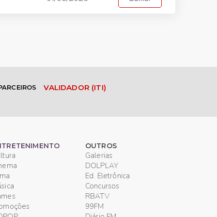
VALIDADOR (ITI)
PARCEIROS
NTRETENIMENTO
OUTROS
ltura
Galerias
inema
DOLPLAY
ama
Ed. Eletrônica
sica
Concursos
ames
RBATV
romoções
99FM
QPOP
Diário FM