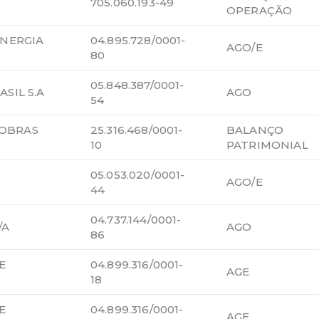
705.060.193-49
OPERAÇÃO
ENERGIA
04.895.728/0001-
AGO/E
80
05.848.387/0001-
SIL S.A
AGO
54
OBRAS
25.316.468/0001-
BALANÇO
10
PATRIMONIAL
05.053.020/0001-
AGO/E
44
04.737.144/0001-
/A
AGO
86
E
04.899.316/0001-
AGE
18
E
04.899.316/0001-
AGE