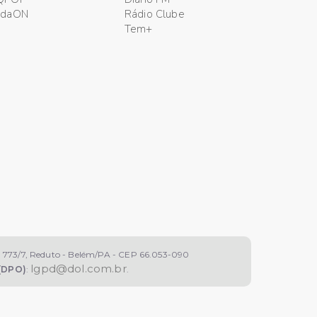
odaON
Rádio Clube
Tem+
3/7, Reduto - Belém/PA - CEP 66.053-090
lgpd@dol.com.br
(DPO)
:
.