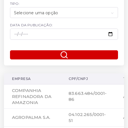
TIPO:
Selecione uma opção
DATA DA PUBLICAÇÃO:
EMPRESA
CPF/CNPJ
T
COMPANHIA
83.663.484/0001-
REFINADORA DA
A
86
AMAZONIA
04.102.265/0001-
AGROPALMA S.A.
A
51