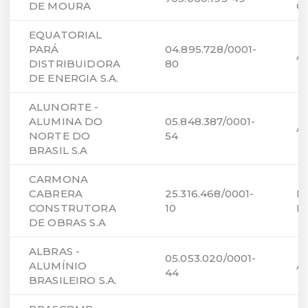
DE MOURA
O
EQUATORIAL
PARÁ
04.895.728/0001-
A
DISTRIBUIDORA
80
DE ENERGIA S.A.
ALUNORTE -
ALUMINA DO
05.848.387/0001-
A
NORTE DO
54
BRASIL S.A
CARMONA
CABRERA
25.316.468/0001-
B
CONSTRUTORA
10
P
DE OBRAS S.A
ALBRAS -
05.053.020/0001-
ALUMÍNIO
A
44
BRASILEIRO S.A.