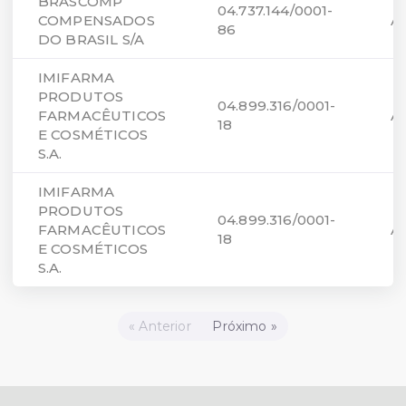
BRASCOMP
04.737.144/0001-
COMPENSADOS
A
86
DO BRASIL S/A
IMIFARMA
PRODUTOS
04.899.316/0001-
FARMACÊUTICOS
A
18
E COSMÉTICOS
S.A.
IMIFARMA
PRODUTOS
04.899.316/0001-
FARMACÊUTICOS
A
18
E COSMÉTICOS
S.A.
« Anterior
Próximo »