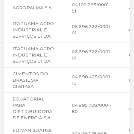
04.102.265/0001-
AGROPALMA S.A.
A
51
ITAPUAMA AGRO
06.696.322/0001-
INDUSTRIAL E
C
01
SERVIÇOS LTDA
ITAPUAMA AGRO
06.696.322/0001-
INDUSTRIAL E
C
01
SERVIÇOS LTDA
CIMENTOS DO
04.898.425/0001-
BRASIL S/A
B
10
CIBRASA
EQUATORIAL
PARÁ
04.895.728/0001-
A
DISTRIBUIDORA
80
DE ENERGIA S.A.
EDIVAN SOARES
L
705.060.193-49